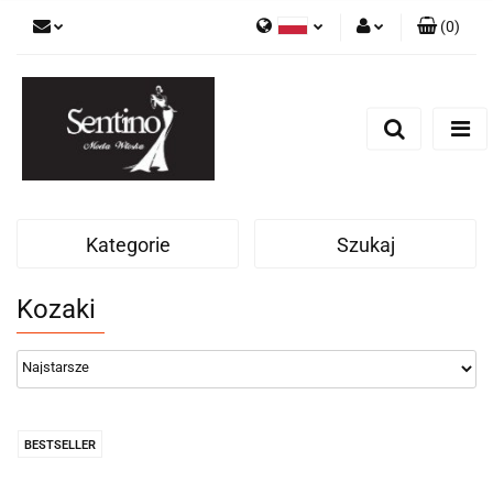
(
0
)
Polski
Zaloguj się
English
Zarejestruj się
Russian
Dodaj zgłoszenie
Kategorie
Szukaj
Kozaki
BESTSELLER