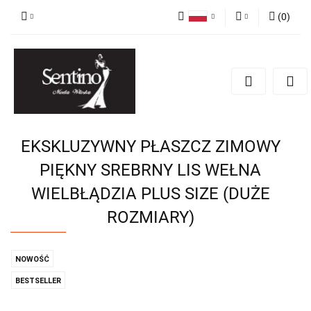
(
0
)
Polski
Zaloguj się
English
Zarejestruj się
Russian
Dodaj zgłoszenie
EKSKLUZYWNY PŁASZCZ ZIMOWY
PIĘKNY SREBRNY LIS WEŁNA
WIELBŁĄDZIA PLUS SIZE (DUŻE
ROZMIARY)
NOWOŚĆ
BESTSELLER