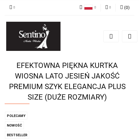
(
0
)
Polski
Zaloguj się
English
Zarejestruj się
Russian
Dodaj zgłoszenie
EFEKTOWNA PIĘKNA KURTKA
WIOSNA LATO JESIEŃ JAKOŚĆ
PREMIUM SZYK ELEGANCJA PLUS
SIZE (DUŻE ROZMIARY)
POLECAMY
NOWOŚĆ
BESTSELLER